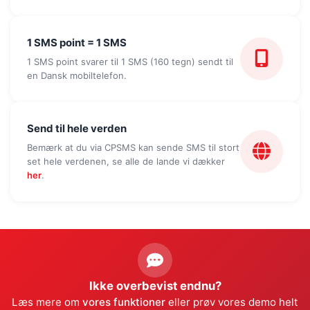
1 SMS point = 1 SMS
1 SMS point svarer til 1 SMS (160 tegn) sendt til
en Dansk mobiltelefon.
Send til hele verden
Bemærk at du via CPSMS kan sende SMS til stort
set hele verdenen, se alle de lande vi dækker
her
.
Ikke overbevist endnu?
Læs mere om
vores funktioner
eller prøv vores demo helt