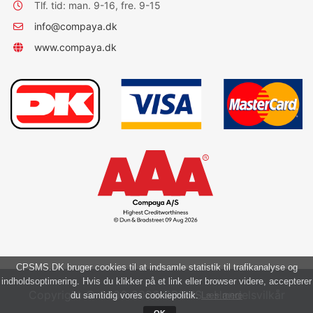
Tlf. tid: man. 9-16, fre. 9-15
info@compaya.dk
www.compaya.dk
CPSMS.DK bruger cookies til at indsamle statistik til trafikanalyse og
indholdsoptimering. Hvis du klikker på et link eller browser videre, accepterer
Copyright © 2006-2026 CPSMS -
Handelsvilkår
du samtidig vores cookiepolitik.
Læs mere