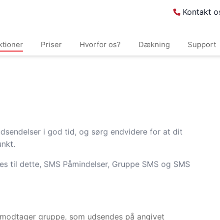
Kontakt o
ktioner
Priser
Hvorfor os?
Dækning
Support
endelser i god tid, og sørg endvidere for at dit
nkt.
ttes til dette, SMS Påmindelser, Gruppe SMS og SMS
 en modtager gruppe, som udsendes på angivet