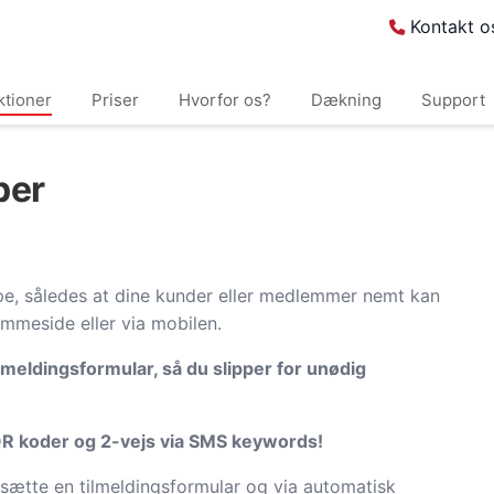
Kontakt o
ktioner
Priser
Hvorfor os?
Dækning
Support
per
ppe, således at dine kunder eller medlemmer nemt kan
emmeside eller via mobilen.
ilmeldingsformular, så du slipper for unødig
QR koder og 2-vejs via SMS keywords!
ætte en tilmeldingsformular og via automatisk