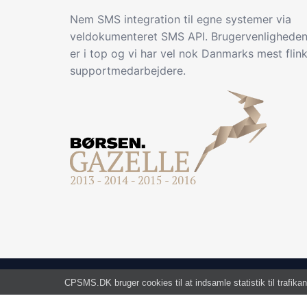
Nem SMS integration til egne systemer via
veldokumenteret SMS API. Brugervenlighede
er i top og vi har vel nok Danmarks mest flin
supportmedarbejdere.
CPSMS.DK bruger cookies til at indsamle statistik til trafikan