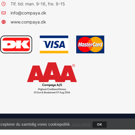
Tlf. tid: man. 9-16, fre. 9-15
info@compaya.dk
www.compaya.dk
accepterer du samtidig vores cookiepolitik.
Læs mere
OK