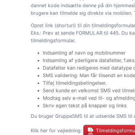
dannet kode indsætte denne på din hjemmesid
brugere kan tilmelde sig direkte via mobilen. 
Opret link (shorturl) til din tilmeldingsformul
Eks.: Prøv at sende FORMULAR til 445. Du ka
tilmeldingsformular.
Indsamling af navn og mobilnummer
Indsamling af yderligere datafelter, f.ek
Datafelter kan redigeres med datatype o
SMS validering: Man får tilsendt en kod
Tilføj tilmeldingsbetingelser.
Send kunde en velkomst SMS ved tilmel
Modtag selv e-mail ved til- og afmeldin
Skriv egen tekst på knapper og links
Du bruger GruppeSMS til at udsende SMS til 
Klik her for vejledning:
Tilmeldingsformu