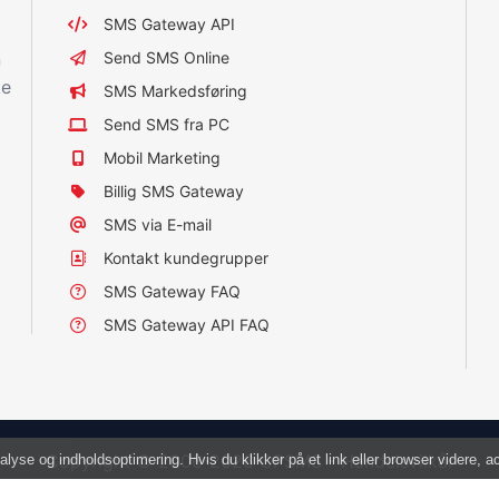
SMS Gateway API
n
Send SMS Online
ke
SMS Markedsføring
Send SMS fra PC
Mobil Marketing
Billig SMS Gateway
SMS via E-mail
Kontakt kundegrupper
SMS Gateway FAQ
SMS Gateway API FAQ
Copyright © 2006-2026 CPSMS -
Handelsvilkår
alyse og indholdsoptimering. Hvis du klikker på et link eller browser videre, 