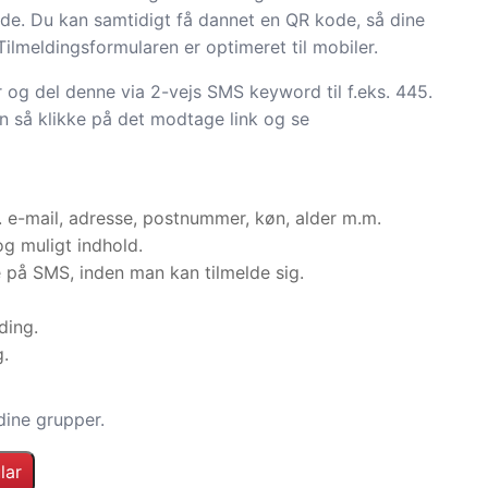
e. Du kan samtidigt få dannet en QR kode, så dine
Tilmeldingsformularen er optimeret til mobiler.
ar og del denne via 2-vejs SMS keyword til f.eks. 445.
n så klikke på det modtage link og se
s. e-mail, adresse, postnummer, køn, alder m.m.
g muligt indhold.
e på SMS, inden man kan tilmelde sig.
ding.
g.
dine grupper.
lar